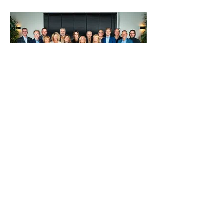
Kiwanis Diepenbeek
Swingt!
vr 25 sep