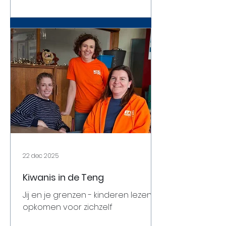
volledig af op het karakter en de
fantasiewereld van het kind.
Kiwanis Diepenbeek besliste om de
volledige jaarwerking van de
Cliniclowns in het Jessa Ziekenhuis
te financieren voor een bedrag
van 14
22 dec 2025
Kiwanis in de Teng
Jij en je grenzen - kinderen lezen
opkomen voor zichzelf