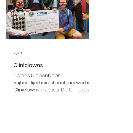
5 jun
Cliniclowns
Kiwanis Diepenbeek
Vrijheerlijckheid steunt jaarwerking
Cliniclowns in Jessa ​ De Cliniclowns
brengen afleiding en plezier aan
kinderen die door ziekte in een
ziekenhuis verblijven en daardoor
weinig contact hebben met hun
eigen wereld. De professionele
clowns stemmen hun werking