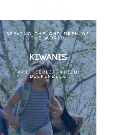
serving the children of
the world
Kiwanis
Vrijheerlijckheid
Diepenbeek