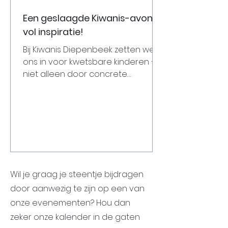
Een geslaagde Kiwanis-avond
vol inspiratie!
Bij Kiwanis Diepenbeek zetten we
ons in voor kwetsbare kinderen –
niet alleen door concrete
projecten te steunen, maar ook
door te inspireren en informeren.
Op 28 maart organiseerden we
een bijzondere avond rond het
thema ‘Trauma en herstel’. De
bekende kinderpsychiater prof.
Peter Adriaenssens wist met een
uniek poppentheater en de
Wil je graag je steentje bijdragen
voorstelling ‘Waar je ook bent’ dit
door aanwezig te zijn op een van
belangrijke thema op een
onze evenementen? Hou dan
aangrijpende manier
zeker onze kalender in de gaten
bespreekbaar te maken. In een