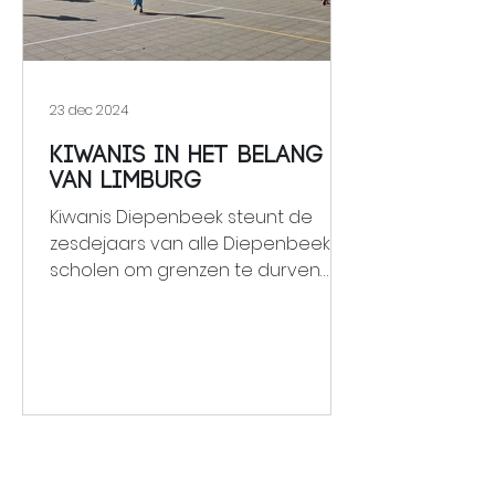
genoten
23 dec 2024
Kiwanis IN Het Belang
van Limburg
Kiwanis Diepenbeek steunt de
zesdejaars van alle Diepenbeekse
scholen om grenzen te durven
trekken tegen misbruik en om nee
te leren zeggen. Dit gebeurt aan
de hand van een unieke
lessenreeks die gegeven wordt
door JAC Limburg (Jongeren
Advies Centrum) en gefinancierd
wordt door Kiwanis met de
opbrengst van het Art&Charity