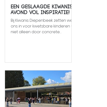
Een geslaagde Kiwanis-
avond vol inspiratie!
Bij Kiwanis Diepenbeek zetten we
ons in voor kwetsbare kinderen –
niet alleen door concrete
projecten te steunen, maar ook
door te inspireren en informeren.
Op 28 maart organiseerden we
een bijzondere avond rond het
thema ‘Trauma en herstel’. De
bekende kinderpsychiater prof.
Peter Adriaenssens wist met een
uniek poppentheater en de
voorstelling ‘Waar je ook bent’ dit
belangrijke thema op een
aangrijpende manier
bespreekbaar te maken. In een
volle aula van de UHasselt