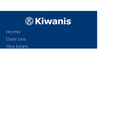
project. Lees hieronder het
volledige artikel.
https://www.hbvl.be/cnt/dmf2024121
9_97695767
Home
Over ons
Ons team
Onze projecten
Contact
Blog
Dorpsstraat 28
3590 Diepenbeek
België