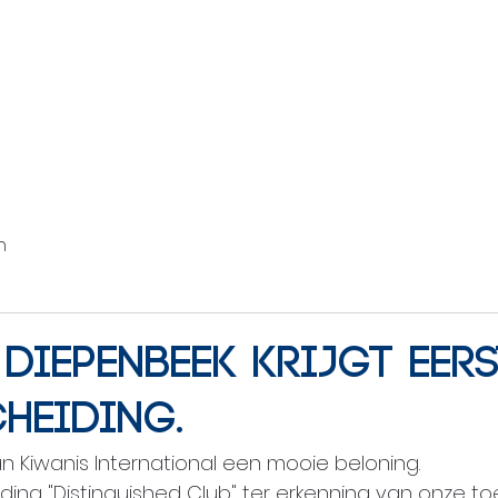
HOME
OVER ONS
TEAM
GALERIJ
n
Diepenbeek krijgt eers
heiding.
n Kiwanis International een mooie beloning.
ing "Distinguished Club" ter erkenning van onze to