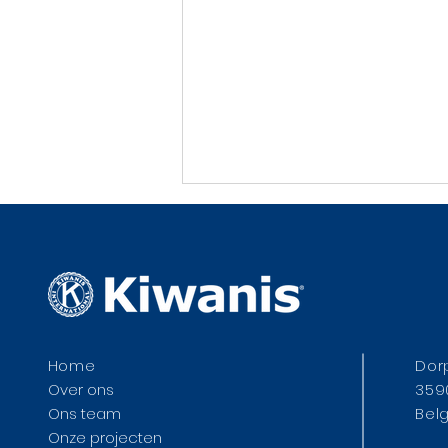
Kiwanis in de Teng
Home
Dor
Over ons
359
Ons team
Bel
Onze projecten