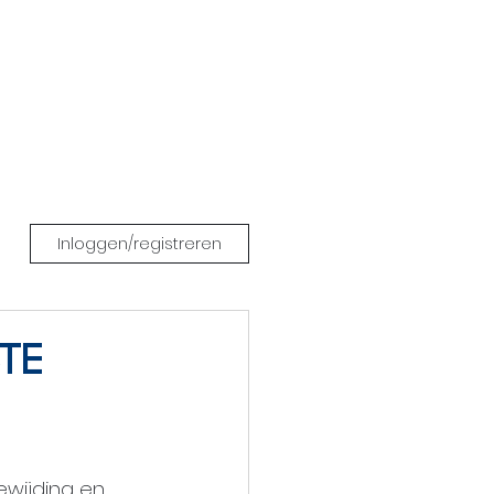
CONTACT
NIEUWS
Inloggen/registreren
te
ewijding en 