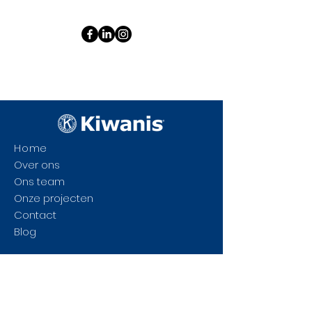
Home
Over ons
Ons team
Onze projecten
Contact
Blog
Dorpsstraat 28
3590 Diepenbeek