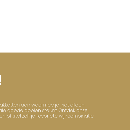
HOME
OVER ONS
TEAM
GALERIJ
!
npakketten aan waarmee je niet alleen
okale goede doelen steunt. Ontdek onze
of stel zelf je favoriete wijncombinatie