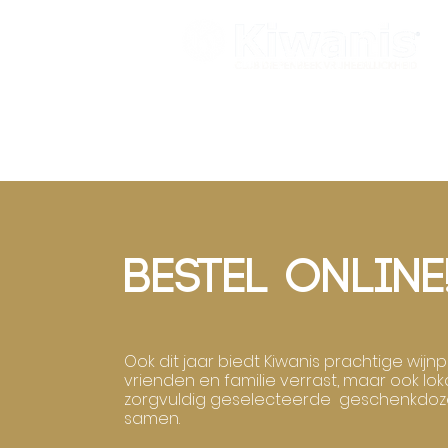
Bestel online
Ook dit jaar biedt Kiwanis prachtige wij
vrienden en familie verrast, maar ook l
zorgvuldig geselecteerde geschenkdozen 
samen.