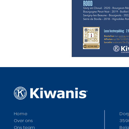
Home
Dor
Over ons
359
Ons team
Bel