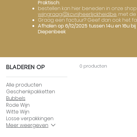
Pr
aktisch
:
bestellen kan hier beneden in onze shop 
wijngraag@kcvrijheerlijckheid.be
, met d
Graag een factuur? Geef dan ook het fa
Afhalen op 6/12/2025 tussen 14u en 16u bij
Diepenbeek
0 producten
Bladeren op
Alle producten
Geschenkpakketten
Bubbels
Rode Wijn
Witte Wijn
Losse verpakkingen
Meer weergeven