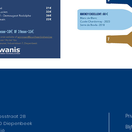
Pr
psstraat 28
0 Diepenbeek
Bl
gië