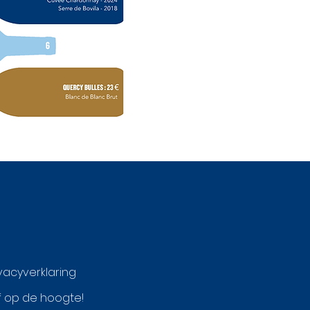
ivacyverklaring
ijf op de hoogte!