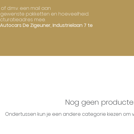
of d.m.v. een mail aan
e gewenste pakketten en hoeveelheid.
cturatieadres mee.
 Autocars De Zigeuner, Industrielaan 7 te
Nog geen producten.
Ondertussen kun je een andere categorie kiezen om v